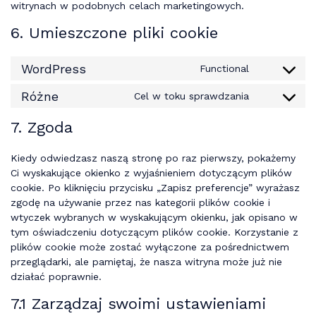
witrynach w podobnych celach marketingowych.
6. Umieszczone pliki cookie
WordPress
Functional
Consent
to
Różne
Cel w toku sprawdzania
Consent
service
to
wordpress
7. Zgoda
service
różne
Kiedy odwiedzasz naszą stronę po raz pierwszy, pokażemy
Ci wyskakujące okienko z wyjaśnieniem dotyczącym plików
cookie. Po kliknięciu przycisku „Zapisz preferencje” wyrażasz
zgodę na używanie przez nas kategorii plików cookie i
wtyczek wybranych w wyskakującym okienku, jak opisano w
tym oświadczeniu dotyczącym plików cookie. Korzystanie z
plików cookie może zostać wyłączone za pośrednictwem
przeglądarki, ale pamiętaj, że nasza witryna może już nie
działać poprawnie.
7.1 Zarządzaj swoimi ustawieniami