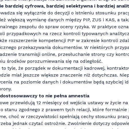
ie bardziej cyfrowa, bardziej selektywna i bardziej anali
wadza się wyłącznie do decyzji o istnieniu stosunku prac
ież większą wymianę danych między PIP, ZUS i KAS, a tak
nalnego zespołu do spraw oceny ryzyka. W praktyce oznac
li przypadkowych na rzecz kontroli typowanych analitycz
że rozszerzenie kompetencji PIP w zakresie kontroli zda
nicznego przekazywania dokumentów. W niektórych przy
dzenie transmisji online, przesłuchanie strony czy kon
niu środków porozumiewania się na odległość.
 to tyle, że porządek w dokumentacji kadrowej, kontrakto
ędzie miał jeszcze większe znaczenie niż dotychczas. Nie
cenia na poziomie danych i dokumentów będą szybciej id
brony.
 dostosowawczy to nie pełna amnestia
iowe przewidują 12 miesięcy od wejścia ustawy w życie n
 stanu zgodnego z prawem tych relacji, które formalnie 
ne, choć w rzeczywistości spełniają cechy stosunku pracy
rzeba jednak czytać ostrożnie. Zwolnienie dotyczy odpowi