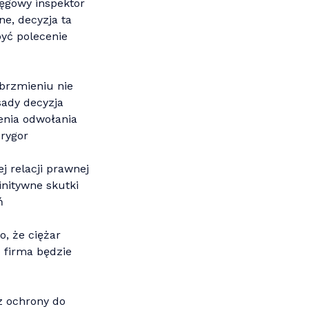
ręgowy inspektor
e, decyzja ta
yć polecenie
brzmieniu nie
sady decyzja
enia odwołania
 rygor
j relacji prawnej
initywne skutki
ń
, że ciężar
 firma będzie
z ochrony do