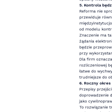
5. Kontrola będz
Reforma nie spro
przewiduje równ
międzyinstytucjo
od modelu kontro
Znaczenie ma tak
żądania elektro
będzie przeprowa
przy wykorzysta
Dla firm oznacza
rozliczeniowej b
łatwe do wychwy
trudniejsze do o
6. Roczny okres
Przepisy przejśc
doprowadzenie do
jako cywilnopraw
To rozwiązanie t