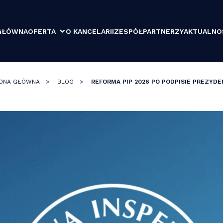
GŁÓWNA
OFERTA
O KANCELARII
ZESPÓŁ
PARTNERZY
AKTUALNO
ONA GŁÓWNA
>
BLOG
>
REFORMA PIP 2026 PO PODPISIE PREZYD