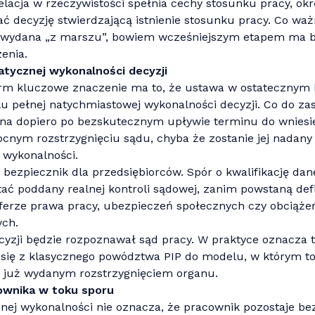
lacja w rzeczywistości spełnia cechy stosunku pracy, ok
 decyzję stwierdzającą istnienie stosunku pracy. Co ważn
 wydana „z marszu”, bowiem wcześniejszym etapem ma b
enia.
atycznej wykonalności decyzji
irm kluczowe znaczenie ma to, że ustawa w ostatecznym 
 pełnej natychmiastowej wykonalności decyzji. Co do za
alna dopiero po bezskutecznym upływie terminu do wniesi
nym rozstrzygnięciu sądu, chyba że zostanie jej nadany
 wykonalności.
bezpiecznik dla przedsiębiorców. Spór o kwalifikację dane
ać poddany realnej kontroli sądowej, zanim powstaną def
erze prawa pracy, ubezpieczeń społecznych czy obciąże
ch.
yzji będzie rozpoznawał sąd pracy. W praktyce oznacza to
 się z klasycznego powództwa PIP do modelu, w którym to
d już wydanym rozstrzygnięciem organu.
ownika w toku sporu
nej wykonalności nie oznacza, że pracownik pozostaje be