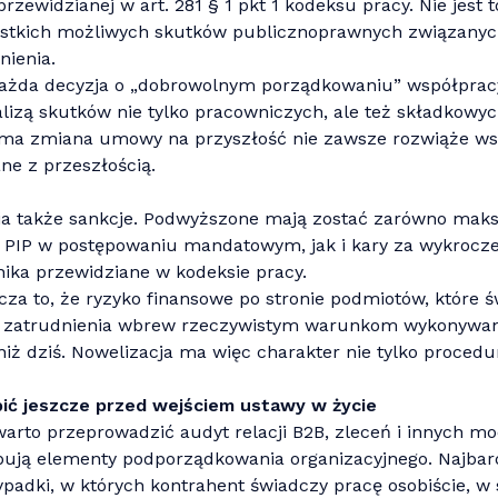
rzewidzianej w art. 281 § 1 pkt 1 kodeksu pracy. Nie jest 
zystkich możliwych skutków publicznoprawnych związany
ienia.
ażda decyzja o „dobrowolnym porządkowaniu” współprac
izą skutków nie tylko pracowniczych, ale też składkowyc
a zmiana umowy na przyszłość nie zawsze rozwiąże ws
ne z przeszłością.
 także sankcje. Podwyższone mają zostać zarówno mak
 PIP w postępowaniu mandatowym, jak i kary za wykrocze
ka przewidziane w kodeksie pracy.
za to, że ryzyko finansowe po stronie podmiotów, które 
zatrudnienia wbrew rzeczywistym warunkom wykonywani
niż dziś. Nowelizacja ma więc charakter nie tylko procedur
bić jeszcze przed wejściem ustawy w życie
warto przeprowadzić audyt relacji B2B, zleceń i innych mo
pują elementy podporządkowania organizacyjnego. Najbar
ypadki, w których kontrahent świadczy pracę osobiście, w 