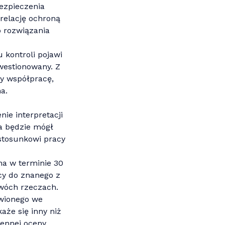
ezpieczenia
relację ochroną
o rozwiązania
 kontroli pojawi
kwestionowany. Z
y współpracę,
a.
ie interpretacji
a będzie mógł
stosunkowi pracy
na w terminie 30
cy do znanego z
wóch rzeczach.
awionego we
aże się inny niż
ennej oceny.