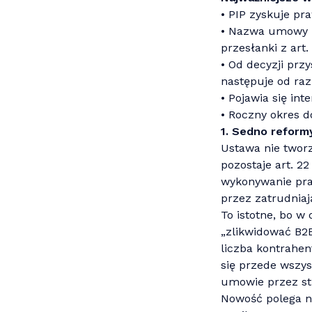
• PIP zyskuje pr
• Nazwa umowy n
przesłanki z art. 
• Od decyzji prz
następuje od raz
• Pojawia się in
• Roczny okres d
1. Sedno reformy
Ustawa nie tworz
pozostaje art. 2
wykonywanie pra
przez zatrudniaj
To istotne, bo w
„zlikwidować B2B
liczba kontrahen
się przede wszy
umowie przez st
Nowość polega na