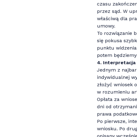
czasu zakończen
przez sąd. W up
właściwą dla pra
umowy.
To rozwiązanie b
się pokusa szybk
punktu widzenia
potem będziemy 
4. Interpretacj
Jednym z najbard
indywidualnej w
złożyć wniosek 
w rozumieniu art.
Opłata za wniose
dni od otrzyman
prawa podatkowe
Po pierwsze, int
wniosku. Po drug
opisany wcześnie