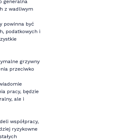
to generalna
ch z wadliwym
y powinna być
h, podatkowych i
zystkie
symalne grzywny
nia przeciwko
świadomie
a pracy, będzie
alny, ale i
deli współpracy,
dziej ryzykowne
stałych