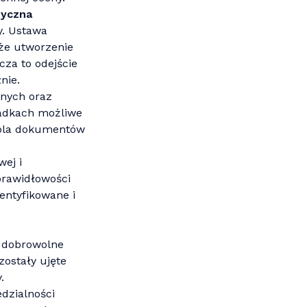
tyczna
y. Ustawa
że utworzenie
za to odejście
nie.
lnych oraz
padkach możliwe
trola dokumentów
wej i
prawidłowości
entyfikowane i
a dobrowolne
zostały ujęte
.
edzialności