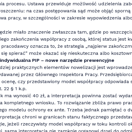
ia procesu. Ustawa przewiduje możliwość udzielenia zab
roszczeniu: na czas postępowania sąd może objąć sporną 
wa pracy, w szczególności w zakresie wypowiedzenia alb
ędzie miało znaczenie zwłaszcza tam, gdzie po wszczęciu
iego zakończenia współpracy z osobą, której status jest 
 pracodawcy oznacza to, że strategia „najpierw zakończm
się spierać” może okazać się nieskuteczna albo kosztown
a indywidualna PIP – nowe narzędzie prewencyjne
ziej praktycznych elementów nowelizacji jest wprowadzen
ydawanej przez Głównego Inspektora Pracy. Przedsiębiorc
o ocenę, czy przedstawiony model współpracy odpowiada 
 22 § 1 k.p.
k ma wynosić 40 zł, a interpretacja powinna zostać wyda
ia kompletnego wniosku. To rozwiązanie zbliża prawo pra
go modelu ochrony ex ante. Trzeba jednak pamiętać o d
erpretacja chroni w granicach stanu faktycznego przedst
ie, jeżeli rzeczywisty model współpracy w toku kontroli ok
j, sama interpretacja nie zamknie organowi drogi do odmi