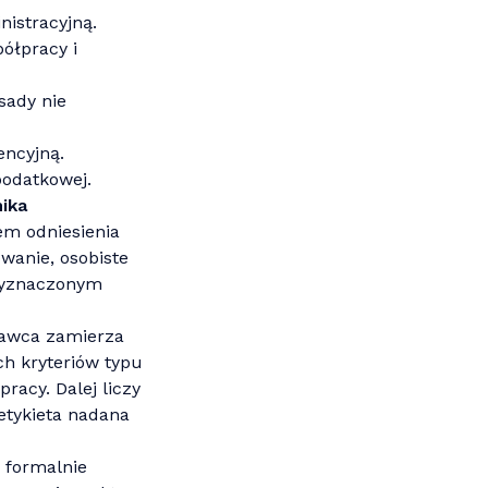
nistracyjną.
ółpracy i
sady nie
encyjną.
podatkowej.
nika
em odniesienia
wanie, osobiste
 wyznaczonym
odawca zamierza
ch kryteriów typu
racy. Dalej liczy
etykieta nadana
e formalnie