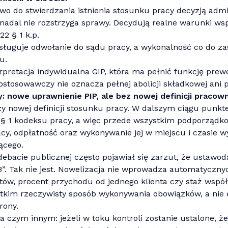
awo do stwierdzania istnienia stosunku pracy decyzją admi
adal nie rozstrzyga sprawy. Decydują realne warunki wsp
22 § 1 k.p.
ysługuje odwołanie do sądu pracy, a wykonalność co do za
u.
terpretacja indywidualna GIP, która ma pełnić funkcję prew
ostosowawczy nie oznacza pełnej abolicji składkowej ani 
: nowe uprawnienie PIP, ale bez nowej definicji pracow
y nowej definicji stosunku pracy. W dalszym ciągu punkt
2 § 1 kodeksu pracy, a więc przede wszystkim podporządko
cy, odpłatność oraz wykonywanie jej w miejscu i czasie
ącego.
 debacie publicznej często pojawiał się zarzut, że ustaw
”. Tak nie jest. Nowelizacja nie wprowadza automatyczny
tów, procent przychodu od jednego klienta czy staż współp
stkim rzeczywisty sposób wykonywania obowiązków, a nie 
rony.
 czym innym: jeżeli w toku kontroli zostanie ustalone, ż