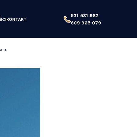
531 531 982
ŚCI
KONTAKT
609 965 079
ENTA