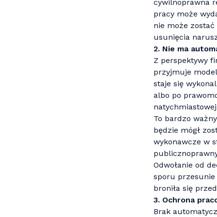
cywilnoprawna re
pracy może wydać
nie może zostać
usunięcia narusz
2. Nie ma autom
Z perspektywy f
przyjmuje modelu
staje się wykon
albo po prawomoc
natychmiastowej
To bardzo ważny 
będzie mógł zost
wykonawcze w sf
publicznoprawny
Odwołanie od dec
sporu przesunie
broniła się prze
3. Ochrona prac
Brak automatycz