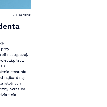
28.04.2026
ydenta
kę
 przy
oli następczej.
wiedzią, lecz
asu.
nienia stosunku
od najbardziej
ka istotnych
czny okres na
działania