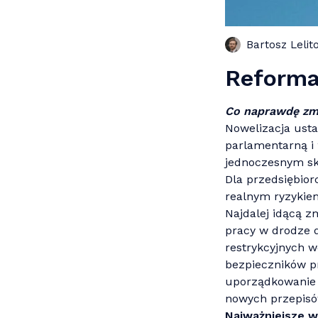
Bartosz Lelit
Reforma
Co naprawd
ę
zmi
Nowelizacja usta
parlamentarną i 
jednoczesnym ski
Dla przedsiębior
realnym ryzykie
Najdalej idącą z
pracy w drodze d
restrykcyjnych w
bezpieczników pr
uporządkowanie 
nowych przepisó
Najważniejsze w