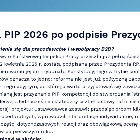
o
 PIP 2026 po podpisie Prez
enia si
ę
dla pracodawców i wspó
ł
pracy B2B?
wy o Państwowej Inspekcji Pracy przeszła już pełną ścież
2 kwietnia 2026 r. została podpisana przez Prezydenta RP,
erowaniu jej do Trybunału Konstytucyjnego w trybie kontr
ców oznacza to jedno: reforma nie jest już polityczną zapo
m regulacyjnym, do którego warto przygotować się zawcz
mianą jest przyznanie PIP kompetencji do stwierdzania ist
ecyzji. Jednocześnie ostateczny kształt ustawy różni się 
ersji projektu: ustawodawca zostawił przedsiębiorcom kil
oceduralnych, wprowadził interpretacje indywidualne, ro
części dotychczasowych relacji oraz obowiązkową ocenę 
w po pierwszym roku.
nioski w skrócie: