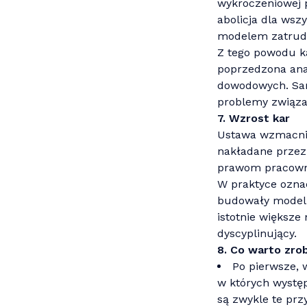
wykroczeniowej p
abolicja dla ws
modelem zatrudn
Z tego powodu k
poprzedzona anal
dowodowych. Sam
problemy związa
7. Wzrost kar
Ustawa wzmacnia
nakładane przez
prawom pracowni
W praktyce oznac
budowały model 
istotnie większe 
dyscyplinujący.
8. Co warto zro
Po pierwsze, 
w których wystę
są zwykle te prz